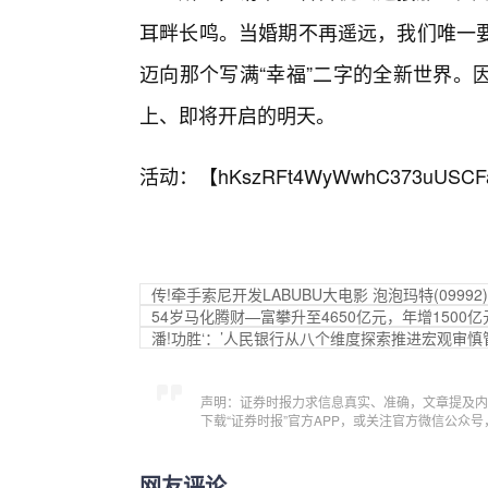
耳畔长鸣。当婚期不再遥远，我们唯一
迈向那个写满“幸福”二字的全新世界。
上、即将开启的明天。
活动：【
hKszRFt4WyWwhC373uUSCF
传!牵手索尼开发LABUBU大电影 泡泡玛特(09992
54岁马化腾财—富攀升至4650亿元，年增1500
潘!功胜‘：’人民银行从八个维度探索推进宏观审
声明：证券时报力求信息真实、准确，文章提及内
下载“证券时报”官方APP，或关注官方微信公众
网友评论