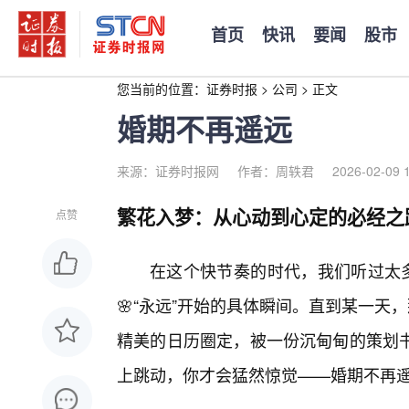
首页
快讯
要闻
股市
您当前的位置：
证券时报
>
公司
>
正文
婚期不再遥远
来源：证券时报网
作者：周轶君
2026-02-09 
繁花入梦：从心动到心定的必经之
点赞
在这个快节奏的时代，我们听过太多
🌸“永远”开始的具体瞬间。直到某一天
精美的日历圈定，被一份沉甸甸的策划
上跳动，你才会猛然惊觉——婚期不再