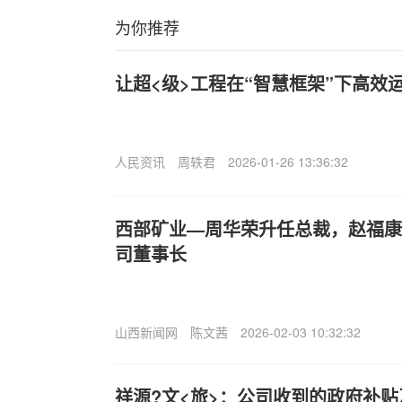
为你推荐
让超<级>工程在“智慧框架”下高效
人民资讯
周轶君
2026-01-26 13:36:32
西部矿业—周华荣升任总裁，赵福康
司董事长
山西新闻网
陈文茜
2026-02-03 10:32:32
祥源?文<旅>：公司收到的政府补