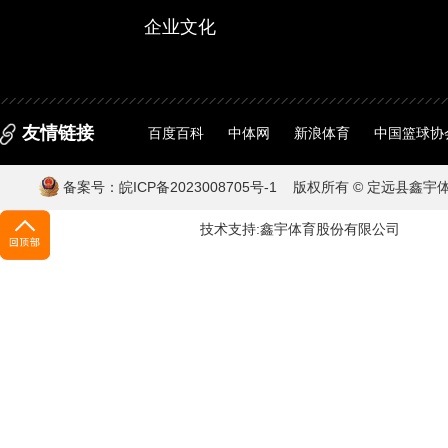
企业文化
友情链接
百度百科
中体网
新浪体育
中国篮球协
备案号：
皖ICP备2023008705号-1
版权所有 © 定远县鑫宇
技术支持:
鑫宇体育股份有限公司